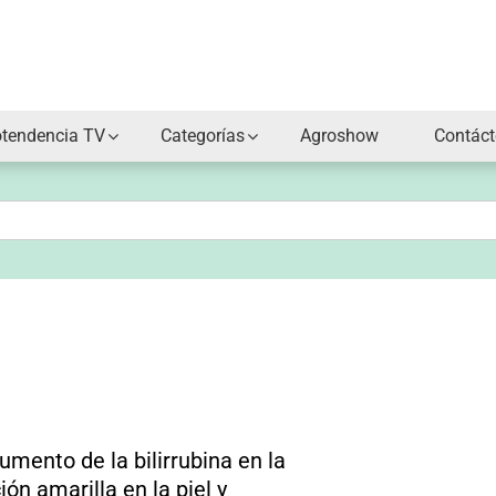
otendencia TV
Categorías
Agroshow
Contác
 aumento de la
bilirrubina
en la
ón amarilla en la piel y