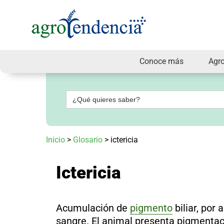
Conoce más
Agr
Señal
en
vivo
Buscar:
Conoce
más
Agrotendencia
Inicio
>
Glosario
>
ictericia
TV
Nuestros
Planes
Ictericia
Glosario
Agroshow
Regístrate
Acumulación de
pigmento
biliar, por
y
suscríbete
sangre. El animal presenta pigmentaci
Contáctenos