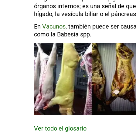
al
órganos internos; es una señal de que
boletín
hígado
, la
vesícula biliar
o el
páncreas
Acuicultura
En
Vacunos
, también puede ser caus
Agricultura
de
como la
Babesia spp.
precisión
Apicultura
Avicultura
Cultivos
Ganadería
Hidroponía
Pastos
y
Forrajes
Ovinos
y
caprinos
Porcino
Post-
Cosecha
Ver todo el glosario