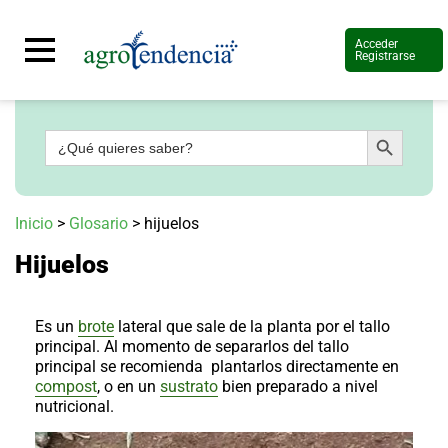
Acceder
Registrarse
Botón de búsqueda
Buscar:
Señal
en
vivo
Conoce
Inicio
>
Glosario
>
hijuelos
más
Hijuelos
Agrotendencia
TV
Nuestros
Planes
Es un
brote
lateral que sale de la planta por el tallo
Glosario
principal. Al momento de separarlos del tallo
principal se recomienda plantarlos directamente en
Agroshow
compost
, o en un
sustrato
bien preparado a nivel
nutricional.
Regístrate
y
suscríbete
Contáctenos