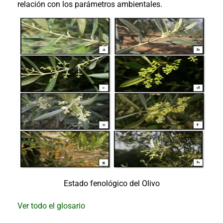
al
relación con los parámetros ambientales.
boletín
Acuicultura
Agricultura
de
precisión
Apicultura
Avicultura
Cultivos
Ganadería
Hidroponía
Pastos
y
Forrajes
Ovinos
y
caprinos
Porcino
Estado fenológico del Olivo
Post-
Cosecha
Ver todo el glosario