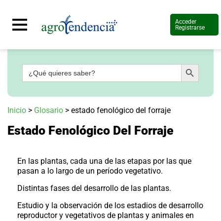
Acceder
Registrarse
Botón de búsqueda
Buscar:
Señal
en
vivo
Conoce
Inicio
>
Glosario
>
estado fenológico del forraje
más
Estado Fenológico Del Forraje
Agrotendencia
TV
Nuestros
Planes
En las plantas, cada una de las etapas por las que
Glosario
pasan a lo largo de un período vegetativo.
Agroshow
Distintas fases del desarrollo de las plantas.
Regístrate
Estudio y la observación de los estadios de desarrollo
y
reproductor y vegetativos de plantas y animales en
suscríbete
Contáctenos