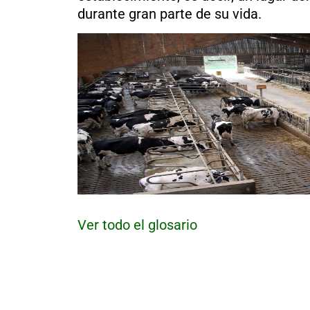
al
durante gran parte de su vida.
boletín
Acuicultura
Agricultura
de
precisión
Apicultura
Avicultura
Cultivos
Ganadería
Hidroponía
Pastos
y
Ver todo el glosario
Forrajes
Ovinos
y
caprinos
Porcino
Post-
Cosecha