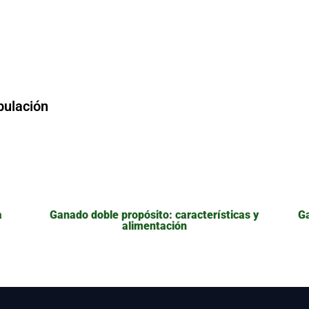
bulación
a
Ganado doble propósito: características y
Ga
alimentación