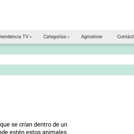
otendencia TV
Categorías
Agroshow
Contác
que se crían dentro de un
onde estén estos animales