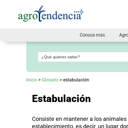
Conoce más
Agr
Señal
en
vivo
Buscar:
Conoce
más
Agrotendencia
Inicio
>
Glosario
>
estabulación
TV
Nuestros
Planes
Estabulación
Glosario
Agroshow
Regístrate
Consiste en mantener a los animales 
y
suscríbete
establecimiento, es decir, un lugar d
Contáctenos