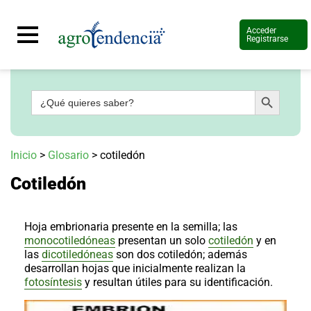
Acceder
Registrarse
Botón de búsqueda
Buscar:
Señal
en
vivo
Conoce
Inicio
>
Glosario
>
cotiledón
más
Cotiledón
Agrotendencia
TV
Nuestros
Planes
Hoja embrionaria presente en la semilla; las
Glosario
monocotiledóneas
presentan un solo
cotiledón
y en
las
dicotiledóneas
son dos cotiledón; además
Agroshow
desarrollan hojas que inicialmente realizan la
fotosíntesis
y resultan útiles para su identificación.
Regístrate
y
suscríbete
Contáctenos