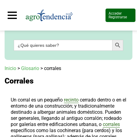
Acceder
Registrarse
Botón de búsqueda
Buscar:
Señal
en
vivo
Conoce
Inicio
>
Glosario
>
corrales
más
Corrales
Agrotendencia
TV
Nuestros
Planes
Un corral es un pequeño
recinto
cerrado dentro o en el
Glosario
entorno de una construcción; y tradicionalmente
destinado a albergar animales domésticos. Pueden
Agroshow
ser generales, llegando al antiguo corralón; rodeado
por galerías entre edificaciones urbanas, o
corrales
Regístrate
y
específicos como las cochineras (para cerdos) y los
suscríbete
Contáctenos
gallineros (para gallinas); además de los corrales