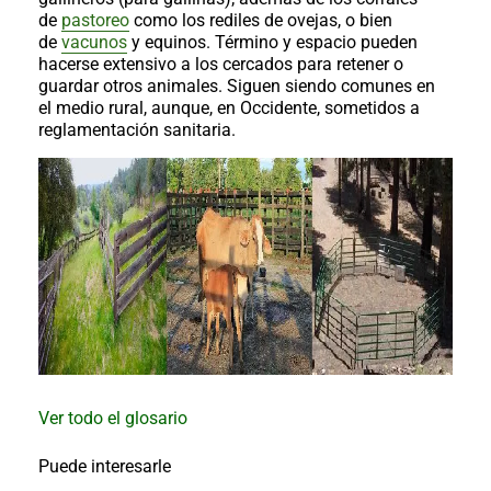
al
de
pastoreo
como los rediles de ovejas, o bien
boletín
de
vacunos
y equinos. Término y espacio pueden
Acuicultura
hacerse extensivo a los cercados para retener o
guardar otros animales. Siguen siendo comunes en
Agricultura
el medio rural, aunque, en Occidente, sometidos a
de
reglamentación sanitaria.
precisión
Apicultura
Avicultura
Cultivos
Ganadería
Hidroponía
Pastos
y
Forrajes
Ovinos
y
caprinos
Porcino
Ver todo el glosario
Post-
Cosecha
Puede interesarle