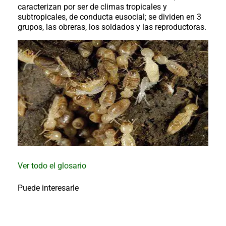
al
caracterizan por ser de climas tropicales y
boletín
subtropicales, de conducta eusocial; se dividen en 3
grupos, las obreras, los soldados y las reproductoras.
Acuicultura
Agricultura
de
precisión
Apicultura
Avicultura
Cultivos
Ganadería
Hidroponía
Pastos
y
Forrajes
Ovinos
Ver todo el glosario
y
caprinos
Porcino
Puede interesarle
Post-
Cosecha