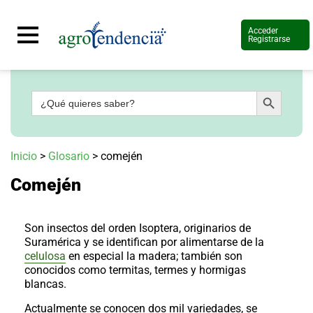
Acceder
Registrarse
Botón de búsqueda
Buscar:
Señal
en
vivo
Conoce
Inicio
>
Glosario
>
comején
más
Comején
Agrotendencia
TV
Nuestros
Planes
Son insectos del orden Isoptera, originarios de
Glosario
Suramérica y se identifican por alimentarse de la
celulosa
en especial la madera; también son
Agroshow
conocidos como termitas, termes y hormigas
blancas.
Regístrate
y
suscríbete
Contáctenos
Actualmente se conocen dos mil variedades, se