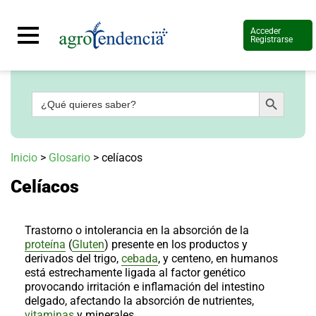
Acceder
Registrarse
Botón de búsqueda
Buscar:
Señal
en
vivo
Conoce
Inicio
>
Glosario
>
celíacos
más
Celíacos
Agrotendencia
TV
Nuestros
Planes
Trastorno o intolerancia en la absorción de la
Glosario
proteína
(
Gluten
) presente en los productos y
derivados del trigo,
cebada
, y centeno, en humanos
Agroshow
está estrechamente ligada al factor genético
provocando irritación e inflamación del intestino
Regístrate
y
delgado, afectando la absorción de nutrientes,
suscríbete
Contáctenos
vitaminas
y minerales.