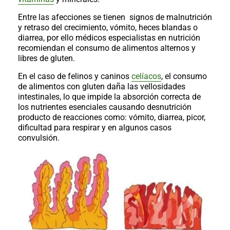
al
boletín
Entre las afecciones se tienen signos de malnutrición
y retraso del crecimiento, vómito, heces blandas o
Acuicultura
diarrea, por ello médicos especialistas en nutrición
Agricultura
recomiendan el consumo de alimentos alternos y
de
libres de gluten.
precisión
Apicultura
En el caso de felinos y caninos
celíacos
, el consumo
Avicultura
de alimentos con gluten daña las vellosidades
intestinales, lo que impide la absorción correcta de
Cultivos
los nutrientes esenciales causando desnutrición
Ganadería
producto de reacciones como: vómito, diarrea, picor,
dificultad para respirar y en algunos casos
Hidroponía
convulsión.
Pastos
y
Forrajes
Ovinos
y
caprinos
Porcino
Post-
Cosecha