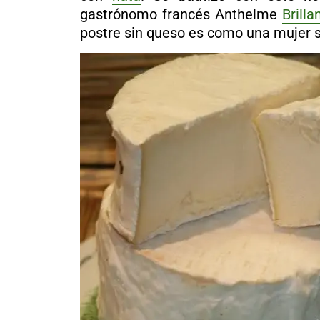
al
gastrónomo francés Anthelme
Brilla
boletín
postre sin queso es como una mujer si
Acuicultura
Agricultura
de
precisión
Apicultura
Avicultura
Cultivos
Ganadería
Hidroponía
Pastos
y
Forrajes
Ovinos
y
caprinos
Porcino
Post-
Cosecha