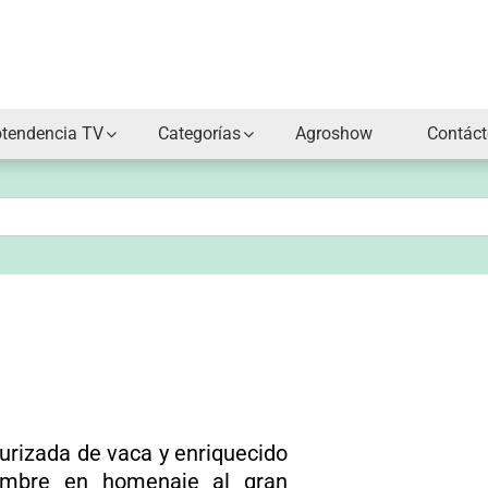
otendencia TV
Categorías
Agroshow
Contác
urizada de vaca y enriquecido
ombre en homenaje al gran