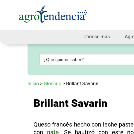
Conoce más
Agr
Señal
en
vivo
Buscar:
Conoce
más
Agrotendencia
Inicio
>
Glosario
>
Brillant Savarin
TV
Nuestros
Planes
Brillant Savarin
Glosario
Agroshow
Regístrate
Queso francés hecho con leche paste
y
suscríbete
con
nata
. Se bautizó con este n
Contáctenos