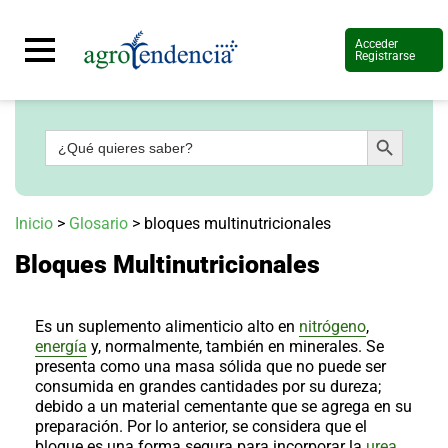
Acceder
Registrarse
Botón de búsqueda
Buscar:
Señal
en
vivo
Conoce
Inicio
>
Glosario
>
bloques multinutricionales
más
Bloques Multinutricionales
Agrotendencia
TV
Nuestros
Planes
Es un suplemento alimenticio alto en
nitrógeno
,
Glosario
energía
y, normalmente, también en minerales. Se
presenta como una masa sólida que no puede ser
Agroshow
consumida en grandes cantidades por su dureza;
debido a un material cementante que se agrega en su
Regístrate
y
preparación. Por lo anterior, se considera que el
suscríbete
Contáctenos
bloque es una forma segura para incorporar la
urea