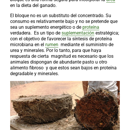
al
en la dieta del ganado.
boletín
El bloque no es un substituto del concentrado. Su
Acuicultura
consumo es relativamente bajo y no se pretende que
Agricultura
sea un suplemento energético o de
proteína
de
verdadera. Es un tipo de
suplementación
estratégica;
precisión
Apicultura
con el objetivo de favorecer la síntesis de proteína
microbiana en el
rumen
mediante el suministro de
Avicultura
urea y minerales. Por lo tanto, para que haya
Cultivos
respuesta de cierta magnitud es necesario que los
animales dispongan de abundante pasto u otro
Ganadería
alimento fibroso y que estos sean bajos en proteína
degradable y minerales.
Hidroponía
Pastos
y
Forrajes
Ovinos
y
caprinos
Porcino
Post-
Cosecha