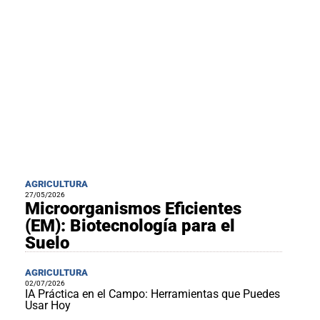
al
boletín
Acuicultura
Agricultura
de
precisión
Apicultura
Avicultura
Cultivos
Ganadería
Hidroponía
AGRICULTURA
27/05/2026
Microorganismos Eficientes
Pastos
y
(EM): Biotecnología para el
Forrajes
Ovinos
Suelo
y
caprinos
Porcino
AGRICULTURA
Post-
02/07/2026
Cosecha
IA Práctica en el Campo: Herramientas que Puedes
Usar Hoy