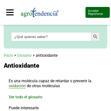
Acceder
Registrarse
Botón de búsqueda
Buscar:
Señal
en
vivo
Conoce
Inicio
>
Glosario
>
antioxidante
más
Antioxidante
Agrotendencia
TV
Nuestros
Planes
Es una molécula capaz de retardar o prevenir la
Glosario
oxidación
de otras moléculas
Agroshow
Ver todo el glosario
Regístrate
y
Puede interesarle
suscríbete
Contáctenos