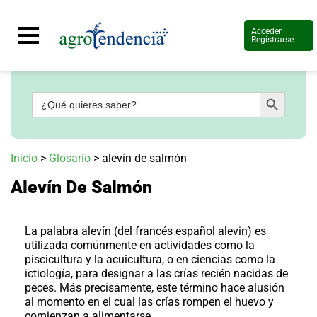
Acceder
Registrarse
Botón de búsqueda
Buscar:
Señal
en
vivo
Conoce
Inicio
>
Glosario
>
alevín de salmón
más
Alevín De Salmón
Agrotendencia
TV
Nuestros
Planes
La palabra alevín (del francés español alevin) es
Glosario
utilizada comúnmente en actividades como la
piscicultura y la acuicultura, o en ciencias como la
Agroshow
ictiología, para designar a las crías recién nacidas de
peces. Más precisamente, este término hace alusión
Regístrate
y
al momento en el cual las crías rompen el huevo y
suscríbete
Contáctenos
comienzan a alimentarse.