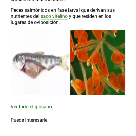
al
boletín
Peces salmónidos en fase larval que derivan sus
nutrientes del
saco vitelino
y que residen en los
Acuicultura
lugares de oviposición.
Agricultura
de
precisión
Apicultura
Avicultura
Cultivos
Ganadería
Hidroponía
Pastos
y
Forrajes
Ovinos
y
Ver todo el glosario
caprinos
Porcino
Post-
Puede interesarle
Cosecha