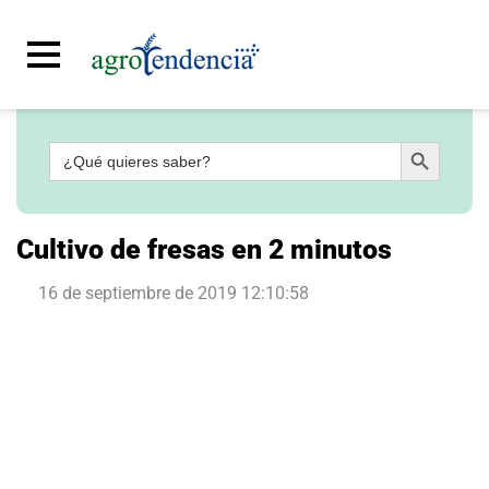
Botón de búsqueda
Buscar:
Señal
en
vivo
Conoce
Cultivo de fresas en 2 minutos
más
16 de septiembre de 2019 12:10:58
Agrotendencia
TV
Nuestros
Planes
Glosario
Agroshow
Regístrate
y
suscríbete
Contáctenos