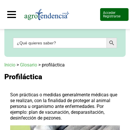
Acceder
Registrarse
Botón de búsqueda
Buscar:
Señal
en
vivo
Conoce
Inicio
>
Glosario
>
profiláctica
más
Profiláctica
Agrotendencia
TV
Nuestros
Planes
Son prácticas o medidas generalmente médicas que
Glosario
se realizan, con la finalidad de proteger al animal
persona u organismo ante enfermedades. Por
Agroshow
ejemplo: plan de
vacunación
,
desparasitación
,
desinfección de pezones
.
Regístrate
y
suscríbete
Contáctenos