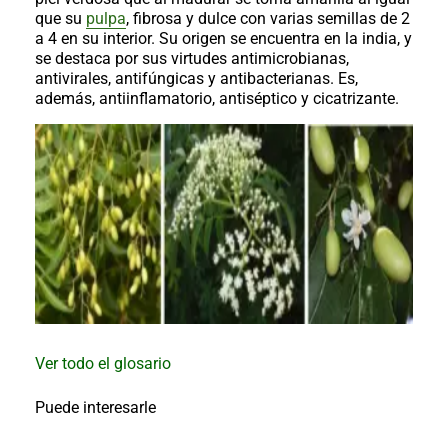
al
que su
pulpa
, fibrosa y dulce con varias semillas de 2
boletín
a 4 en su interior. Su origen se encuentra en la india, y
Acuicultura
se destaca por sus virtudes antimicrobianas,
antivirales, antifúngicas y antibacterianas. Es,
Agricultura
además, antiinflamatorio, antiséptico y cicatrizante.
de
precisión
Apicultura
Avicultura
Cultivos
Ganadería
Hidroponía
Pastos
y
Forrajes
Ovinos
y
caprinos
Porcino
Ver todo el glosario
Post-
Puede interesarle
Cosecha