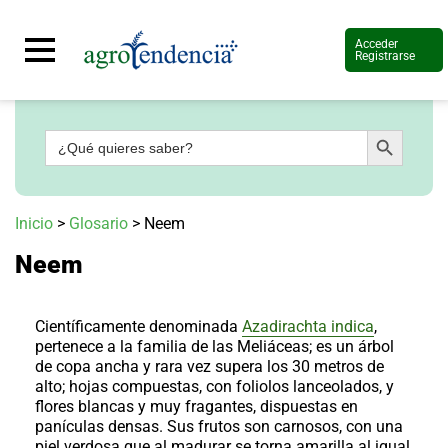
Acceder
Registrarse
Botón de búsqueda
Buscar:
Señal
en
vivo
Conoce
Inicio
>
Glosario
>
Neem
más
Neem
Agrotendencia
TV
Nuestros
Planes
Científicamente denominada
Azadirachta indica
,
Glosario
pertenece a la familia de las
Meliáceas;
es un árbol
de copa ancha y rara vez supera los 30 metros de
Agroshow
alto; hojas compuestas, con foliolos lanceolados, y
flores blancas y muy fragantes, dispuestas en
Regístrate
y
panículas densas. Sus frutos son carnosos, con una
suscríbete
Contáctenos
piel verdosa que al madurar se torna amarilla al igual