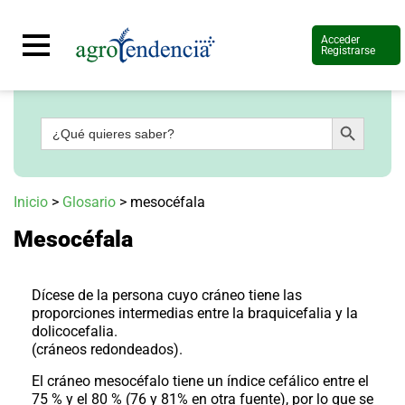
Acceder
Registrarse
Botón de búsqueda
Buscar:
Señal
en
vivo
Conoce
Inicio
>
Glosario
>
mesocéfala
más
Mesocéfala
Agrotendencia
TV
Nuestros
Planes
Dícese de la persona cuyo cráneo tiene las
Glosario
proporciones intermedias entre la braquicefalia y la
dolicocefalia.
Agroshow
(cráneos redondeados).
Regístrate
El cráneo mesocéfalo tiene un índice cefálico entre el
y
suscríbete
Contáctenos
75 % y el 80 % (76 y 81% en otra fuente), por lo que se