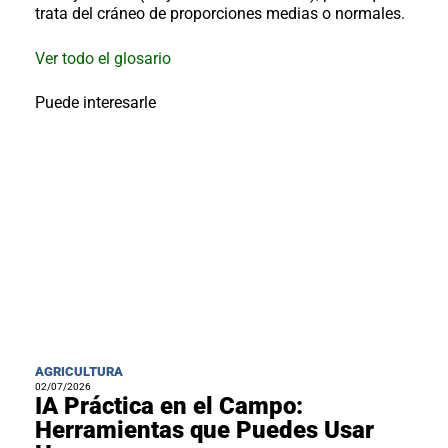
al
trata del cráneo de proporciones medias o normales.
boletín
Acuicultura
Ver todo el glosario
Agricultura
Puede interesarle
de
precisión
Apicultura
Avicultura
Cultivos
Ganadería
Hidroponía
Pastos
y
Forrajes
Ovinos
y
caprinos
Porcino
AGRICULTURA
02/07/2026
Post-
IA Práctica en el Campo:
Cosecha
Herramientas que Puedes Usar