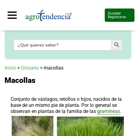
Acceder
Registrarse
Botón de búsqueda
Buscar:
Señal
en
vivo
Conoce
Inicio
>
Glosario
>
macollas
más
Macollas
Agrotendencia
TV
Nuestros
Planes
Conjunto de vástagos, retoños o hijos, nacidos de la
Glosario
base de un mismo pie de planta. Por lo general se
observan en plantas de la familia de las
gramíneas
.
Agroshow
Regístrate
y
suscríbete
Contáctenos