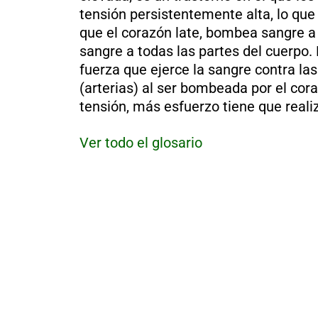
al
tensión persistentemente alta, lo qu
boletín
que el corazón late, bombea sangre a 
Acuicultura
sangre a todas las partes del cuerpo. L
Agricultura
fuerza que ejerce la sangre contra la
de
precisión
(arterias) al ser bombeada por el cor
Apicultura
tensión, más esfuerzo tiene que reali
Avicultura
Cultivos
Ver todo el glosario
Ganadería
Hidroponía
Pastos
y
Forrajes
Ovinos
y
caprinos
Porcino
Post-
Cosecha