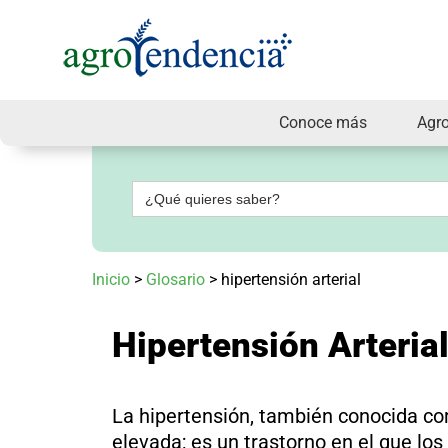
Conoce más
Agr
Señal
en
vivo
Buscar:
Conoce
más
Agrotendencia
Inicio
>
Glosario
>
hipertensión arterial
TV
Nuestros
Planes
Hipertensión Arteria
Glosario
Agroshow
Regístrate
La hipertensión, también conocida com
y
suscríbete
elevada; es un trastorno en el que lo
Contáctenos