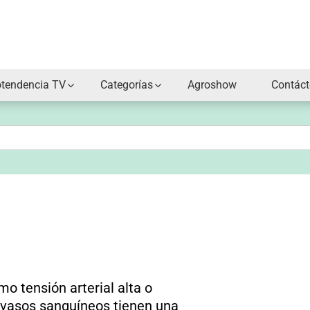
otendencia TV
Categorías
Agroshow
Contác
l
o tensión arterial alta o
s vasos sanguíneos tienen una