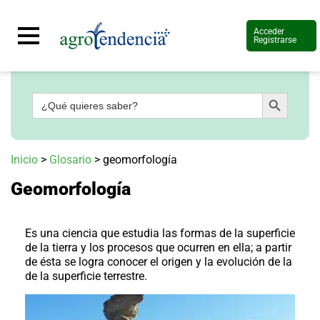
Acceder
Registrarse
Botón de búsqueda
Buscar:
Señal
en
vivo
Conoce
Inicio
>
Glosario
>
geomorfología
más
Geomorfología
Agrotendencia
TV
Nuestros
Planes
Es una ciencia que estudia las formas de la superficie
Glosario
de la tierra y los procesos que ocurren en ella; a partir
de ésta se logra conocer el origen y la evolución de la
Agroshow
de la superficie terrestre.
Regístrate
y
suscríbete
Contáctenos