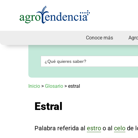
Conoce más
Agr
Señal
en
vivo
Buscar:
Conoce
más
Agrotendencia
Inicio
>
Glosario
>
estral
TV
Nuestros
Planes
Estral
Glosario
Agroshow
Regístrate
Palabra referida al
estro
o al
celo
de l
y
suscríbete
Contáctenos