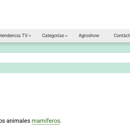
otendencia TV
Categorías
Agroshow
Contác
os animales
mamíferos
.