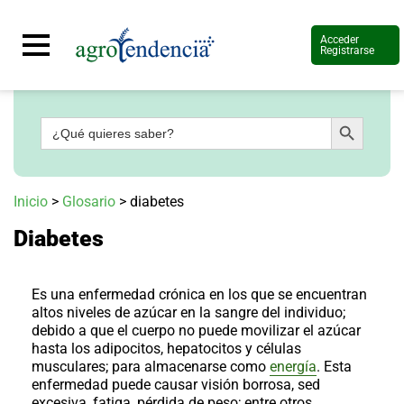
Acceder
Registrarse
Botón de búsqueda
Buscar:
Señal
en
vivo
Conoce
Inicio
>
Glosario
>
diabetes
más
Diabetes
Agrotendencia
TV
Nuestros
Planes
Es una enfermedad crónica en los que se encuentran
Glosario
altos niveles de azúcar en la sangre del individuo;
debido a que el cuerpo no puede movilizar el azúcar
Agroshow
hasta los adipocitos, hepatocitos y células
musculares; para almacenarse como
energía
. Esta
Regístrate
y
enfermedad puede causar visión borrosa, sed
suscríbete
Contáctenos
excesiva, fatiga, pérdida de peso; entre otros.