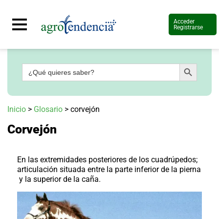
Acceder
Registrarse
Botón de búsqueda
Buscar:
Señal
en
vivo
Conoce
Inicio
>
Glosario
>
corvejón
más
Corvejón
Agrotendencia
TV
Nuestros
Planes
En las extremidades posteriores de los cuadrúpedos;
Glosario
articulación situada entre la parte inferior de la pierna
y la superior de la caña.
Agroshow
Regístrate
y
suscríbete
Contáctenos