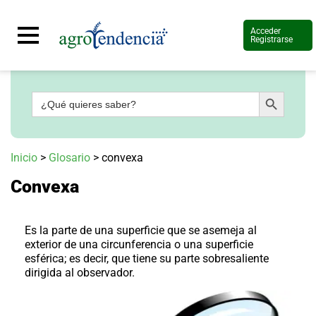
Acceder
Registrarse
Botón de búsqueda
Buscar:
Señal
en
vivo
Conoce
Inicio
>
Glosario
>
convexa
más
Convexa
Agrotendencia
TV
Nuestros
Planes
Es la parte de una superficie que se asemeja al
Glosario
exterior de una circunferencia o una superficie
esférica; es decir, que tiene su parte sobresaliente
Agroshow
dirigida al observador.
Regístrate
y
suscríbete
Contáctenos