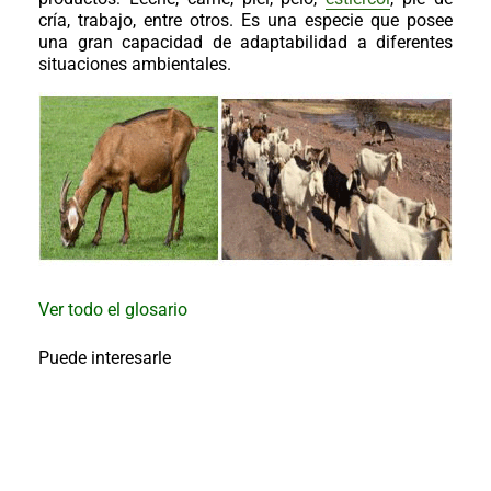
al
cría, trabajo, entre otros. Es una especie que posee
boletín
una gran capacidad de adaptabilidad a diferentes
Acuicultura
situaciones ambientales.
Agricultura
de
precisión
Apicultura
Avicultura
Cultivos
Ganadería
Hidroponía
Ver todo el glosario
Pastos
y
Forrajes
Ovinos
Puede interesarle
y
caprinos
Porcino
Post-
Cosecha