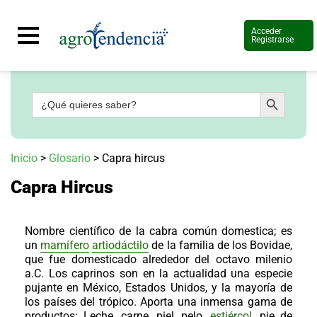
Acceder
Registrarse
Botón de búsqueda
Buscar:
Señal
en
vivo
Conoce
Inicio
>
Glosario
>
Capra hircus
más
Capra Hircus
Agrotendencia
TV
Nuestros
Planes
Nombre científico de la cabra común domestica; es
Glosario
un
mamífero
artiodáctilo
de la familia de los Bovidae,
que fue domesticado alrededor del octavo milenio
Agroshow
a.C. Los caprinos son en la actualidad una especie
pujante en México, Estados Unidos, y la mayoría de
Regístrate
y
los países del trópico. Aporta una inmensa gama de
suscríbete
Contáctenos
productos: Leche, carne, piel, pelo,
estiércol
, pie de