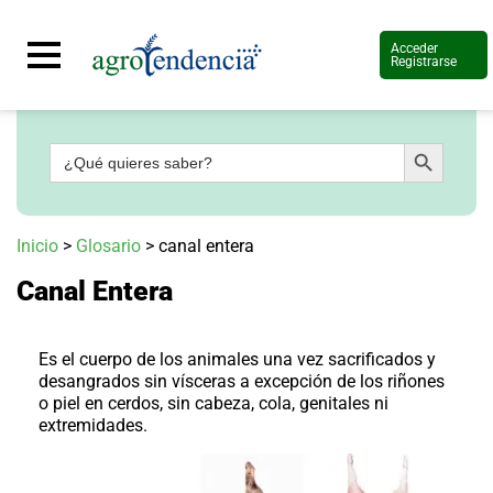
Acceder
Registrarse
Botón de búsqueda
Buscar:
Señal
en
vivo
Conoce
Inicio
>
Glosario
>
canal entera
más
Canal Entera
Agrotendencia
TV
Nuestros
Planes
Es el cuerpo de los animales una vez sacrificados y
Glosario
desangrados sin vísceras a excepción de los riñones
o piel en cerdos, sin cabeza, cola, genitales ni
Agroshow
extremidades.
Regístrate
y
suscríbete
Contáctenos