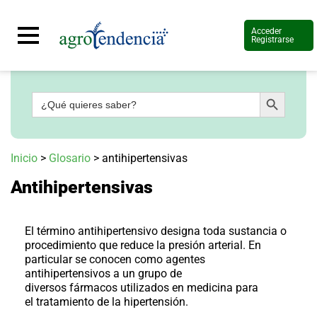
Acceder
Registrarse
Botón de búsqueda
Buscar:
Señal
en
vivo
Conoce
Inicio
>
Glosario
>
antihipertensivas
más
Antihipertensivas
Agrotendencia
TV
Nuestros
Planes
El término
antihipertensivo
designa toda sustancia o
Glosario
procedimiento que reduce la presión arterial. En
particular se conocen como
agentes
Agroshow
antihipertensivos
a un grupo de
diversos fármacos utilizados en medicina para
Regístrate
y
el tratamiento de la hipertensión.
suscríbete
Contáctenos