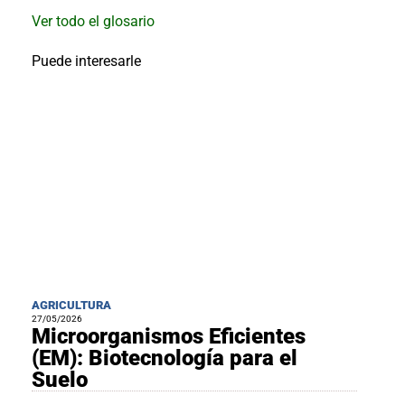
al
boletín
Ver todo el glosario
Acuicultura
Puede interesarle
Agricultura
de
precisión
Apicultura
Avicultura
Cultivos
Ganadería
Hidroponía
Pastos
y
Forrajes
Ovinos
AGRICULTURA
y
27/05/2026
caprinos
Porcino
Microorganismos Eficientes
(EM): Biotecnología para el
Post-
Cosecha
Suelo