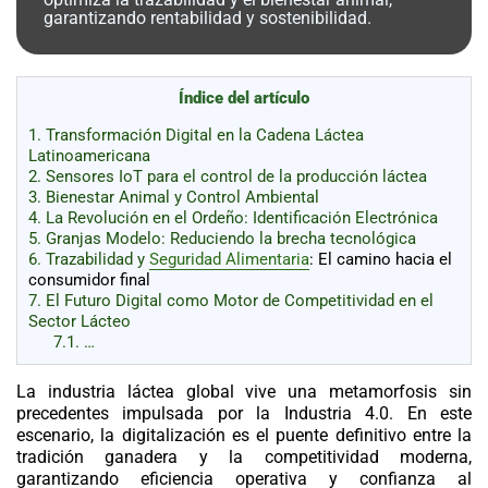
al
garantizando rentabilidad y sostenibilidad.
boletín
Acuicultura
Agricultura
Índice del artículo
de
precisión
Apicultura
1.
Transformación Digital en la Cadena Láctea
Latinoamericana
Avicultura
2.
Sensores IoT para el control de la producción láctea
3.
Bienestar Animal y Control Ambiental
Cultivos
4.
La Revolución en el Ordeño: Identificación Electrónica
5.
Granjas Modelo: Reduciendo la brecha tecnológica
Ganadería
6.
Trazabilidad y
Seguridad Alimentaria
: El camino hacia el
consumidor final
Hidroponía
7.
El Futuro Digital como Motor de Competitividad en el
Pastos
Sector Lácteo
y
7.1.
…
Forrajes
Ovinos
y
caprinos
La industria láctea global vive una metamorfosis sin
Porcino
precedentes impulsada por la Industria 4.0. En este
Post-
escenario, la digitalización es el puente definitivo entre la
Cosecha
tradición ganadera y la competitividad moderna,
garantizando eficiencia operativa y confianza al