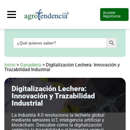
Acceder
Registrarse
Botón de búsqueda
Buscar:
Señal
en
vivo
Conoce
Inicio
>
Ganadería
>
Digitalización Lechera: Innovación y
más
Trazabilidad Industrial
Agrotendencia
TV
Digitalización Lechera:
Nuestros
Planes
Innovación y Trazabilidad
Glosario
Industrial
Agroshow
La Industria 4.0 revoluciona la lechería global
Regístrate
mediante sensores IoT, inteligencia artificial y
y
blockchain. Descubre cómo la digitalización
suscríbete
Contáctenos
optimiza la trazabilidad y el bienestar animal,