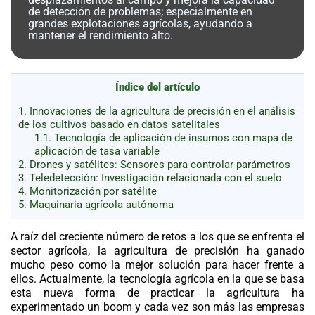
al
de detección de problemas; especialmente en
boletín
grandes explotaciones agrícolas, ayudando a
mantener el rendimiento alto.
Acuicultura
Agricultura
de
precisión
Apicultura
Índice del artículo
Avicultura
1.
Innovaciones de la agricultura de precisión en el análisis
de los cultivos basado en datos satelitales
Cultivos
1.1.
Tecnología de aplicación de insumos con mapa de
aplicación de tasa variable
Ganadería
2.
Drones y satélites: Sensores para controlar parámetros
3.
Teledetección: Investigación relacionada con el suelo
Hidroponía
4.
Monitorización por satélite
5.
Maquinaria agrícola autónoma
Pastos
y
Forrajes
Ovinos
A raíz del creciente número de retos a los que se enfrenta el
y
sector agrícola, la
agricultura de precisión
ha ganado
caprinos
Porcino
mucho peso como la mejor solución para hacer frente a
Post-
ellos. Actualmente, la tecnología agrícola en la que se basa
Cosecha
esta nueva forma de practicar la agricultura ha
experimentado un boom y cada vez son más las empresas