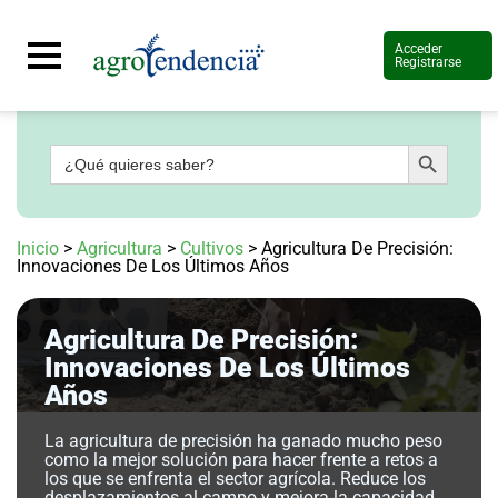
Acceder
Registrarse
Botón de búsqueda
Buscar:
Señal
en
vivo
Conoce
Inicio
>
Agricultura
>
Cultivos
>
Agricultura De Precisión:
más
Innovaciones De Los Últimos Años
Agrotendencia
TV
Agricultura De Precisión:
Nuestros
Planes
Innovaciones De Los Últimos
Glosario
Años
Agroshow
La agricultura de precisión ha ganado mucho peso
Regístrate
como la mejor solución para hacer frente a retos a
y
los que se enfrenta el sector agrícola. Reduce los
suscríbete
Contáctenos
desplazamientos al campo y mejora la capacidad