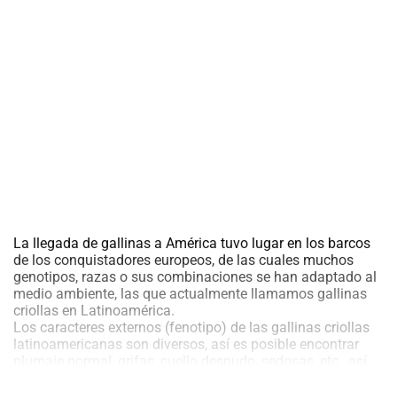
al
boletín
Acuicultura
Agricultura
de
precisión
Apicultura
Avicultura
Cultivos
Ganadería
Hidroponía
La llegada de gallinas a América tuvo lugar en los barcos
Pastos
de los conquistadores europeos, de las cuales muchos
y
genotipos, razas o sus combinaciones se han adaptado al
Forrajes
Ovinos
medio ambiente, las que actualmente llamamos gallinas
y
criollas en Latinoamérica.
caprinos
Porcino
Los caracteres externos (fenotipo) de las gallinas criollas
latinoamericanas son diversos, así es posible encontrar
Post-
plumaje normal, grifas, cuello desnudo, sedosas, etc., así
Cosecha
como la coloración de las plumas, tarsos, orejillas y ojos es
variable.