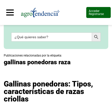
Acceder
Registrarse
Botón de búsqueda
Buscar:
Señal
en
vivo
Conoce
Publicaciones relacionadas por la etiqueta:
más
gallinas ponedoras raza
Agrotendencia
TV
Nuestros
Planes
Gallinas ponedoras: Tipos,
Glosario
características de razas
Agroshow
criollas
Regístrate
y
suscríbete
Contáctenos