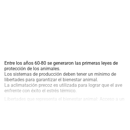
Entre los años 60-80 se generaron las primeras leyes de
protección de los animales.
Los sistemas de producción deben tener un mínimo de
libertades para garantizar el bienestar animal.
La aclimatación precoz es utilizada para lograr que el ave
enfrente con éxito el estrés térmico.
Libertades que representa el bienestar animal: Acceso a un
alimento y agua adecuada; Ambiente adecuado;
Diagnóstico y tratamientos oportunos; Manifiesta patrones
de conducta normales; Evita condiciones de estrés
incluyendo el emocional
Indicadores zootécnicos usados para medir el bienestar en