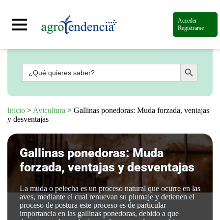
Acceder
Registrarse
Botón de búsqueda
Buscar:
Señal
en
vivo
Conoce
Inicio
>
Avicultura
>
Gallinas ponedoras: Muda forzada, ventajas
más
y desventajas
Agrotendencia
TV
Gallinas ponedoras: Muda
Nuestros
Planes
forzada, ventajas y desventajas
Glosario
Agroshow
La muda o pelecha es un proceso natural que ocurre en las
aves, mediante el cual renuevan su plumaje y detienen el
Regístrate
proceso de postura este proceso es de particular
y
importancia en las gallinas ponedoras, debido a que