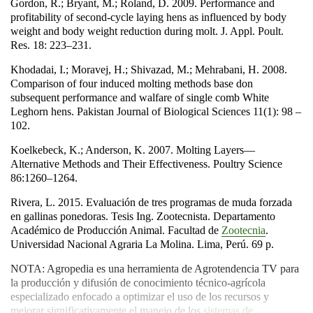
Gordon, R.; Bryant, M.; Roland, D. 2009. Performance and
profitability of second-cycle laying hens as influenced by body
weight and body weight reduction during molt. J. Appl. Poult.
Res. 18: 223–231.
Khodadai, I.; Moravej, H.; Shivazad, M.; Mehrabani, H. 2008.
Comparison of four induced molting methods base don
subsequent performance and walfare of single comb White
Leghorn hens. Pakistan Journal of Biological Sciences 11(1): 98 –
102.
Koelkebeck, K.; Anderson, K. 2007. Molting Layers—
Alternative Methods and Their Effectiveness. Poultry Science
86:1260–1264.
Rivera, L. 2015. Evaluación de tres programas de muda forzada
en gallinas ponedoras. Tesis Ing. Zootecnista. Departamento
Académico de Producción Animal. Facultad de
Zootecnia
.
Universidad Nacional Agraria La Molina. Lima, Perú. 69 p.
NOTA:
Agropedia
es una herramienta de
Agrotendencia TV
para
la producción y difusión de conocimiento técnico-agrícola
especializado
enfocado a optimizar el uso de los recursos y
mejorar significativamente el manejo de los
sistemas de