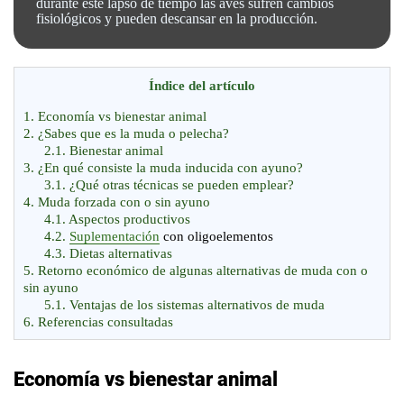
Contáctenos
durante este lapso de tiempo las aves sufren cambios
suscríbete
fisiológicos y pueden descansar en la producción.
al
boletín
Acuicultura
Índice del artículo
Agricultura
de
1.
Economía vs bienestar animal
Apicultura
precisión
2.
¿Sabes que es la muda o pelecha?
Avicultura
2.1.
Bienestar animal
3.
¿En qué consiste la muda inducida con ayuno?
Cultivos
3.1.
¿Qué otras técnicas se pueden emplear?
4.
Muda forzada con o sin ayuno
Ganadería
4.1.
Aspectos productivos
4.2.
Suplementación
con oligoelementos
Hidroponía
4.3.
Dietas alternativas
5.
Retorno económico de algunas alternativas de muda con o
Pastos
sin ayuno
y
Ovinos
Forrajes
5.1.
Ventajas de los sistemas alternativos de muda
y
6.
Referencias consultadas
Porcino
caprinos
Post-
Economía vs bienestar animal
Cosecha