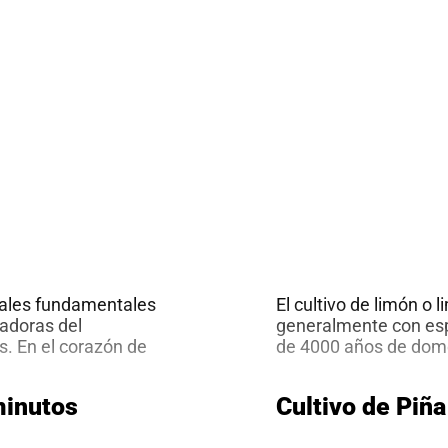
tales fundamentales
El cultivo de limón o 
adoras del
generalmente con esp
os. En el corazón de
de 4000 años de dome
la división celular
años de existencia. 
os, estas
altura, con una copa 
minutos
Cultivo de Piñ
tituible. Su
son llamadas flores d
Citoquininas:
ra de la planta,
…