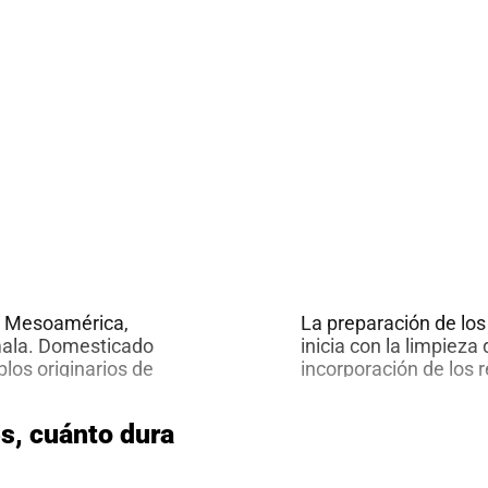
Impulsa
el
crecimiento
y
desarrollo
en
tus
cultivos
de Mesoamérica,
La preparación de los 
mala. Domesticado
inicia con la limpieza
los originarios de
incorporación de los 
ficamente conocido
contenido de materia
uyo fruto es el
medio de la corona, de
s, cuánto dura
comercial de
forma alargada y aca
Cultivo
ue
…
de