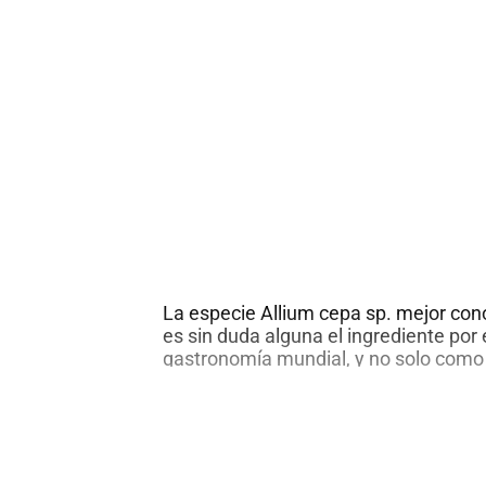
La especie Allium cepa sp. mejor con
es sin duda alguna el ingrediente por 
gastronomía mundial, y no solo como
como el acompañante perfecto en un 
platos.
Desde un punto de vista botánico, esta
subterráneo engrosado por acumulaci
pariente cercano del ajo y el cebollín.