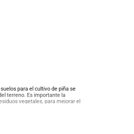
Limón
en
2
minutos
suelos para el cultivo de piña se
 del terreno. Es importante la
residuos vegetales, para mejorar el
 orgánica. Se puede sembrar por
 los hijuelos o de los retoños. La
Cultivo
nalada de las hojas
…
de
Piña