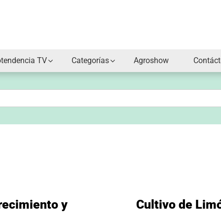
otendencia TV
Categorías
Agroshow
Contác
recimiento y
Cultivo de Lim