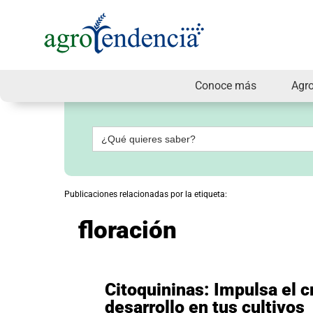
Conoce más
Agr
Señal
en
vivo
Buscar:
Conoce
más
Agrotendencia
Publicaciones relacionadas por la etiqueta:
TV
Nuestros
floración
Planes
Glosario
Agroshow
Regístrate
Citoquininas: Impulsa el c
y
desarrollo en tus cultivos
suscríbete
Contáctenos