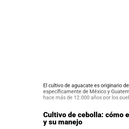
El cultivo de aguacate es originario 
específicamente de México y Guate
hace más de 12.000 años por los pueb
esas regiones. El aguacatero, cientí
como “Persea americana” es el árbol c
Cultivo de cebolla: cómo e
aguacate o palta. Tiene una vida útil 
y su manejo
aproximadamente 50 años, en los q