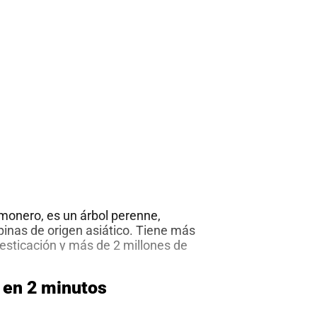
limonero, es un árbol perenne,
inas de origen asiático. Tiene más
sticación y más de 2 millones de
Puede alcanzar hasta 4 metros de
abierta y muy ramificada. Sus flores,
a en 2 minutos
Cultivo
e azahar, y son
…
de