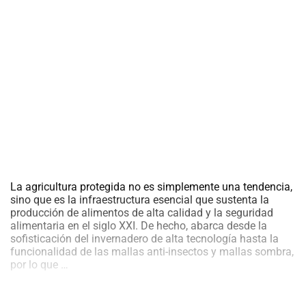
al
boletín
Acuicultura
Agricultura
de
precisión
Apicultura
Avicultura
Cultivos
Ganadería
Hidroponía
La agricultura protegida no es simplemente una tendencia,
Pastos
sino que es la infraestructura esencial que sustenta la
y
producción de alimentos de alta calidad y la seguridad
Forrajes
Ovinos
alimentaria en el siglo XXI. De hecho, abarca desde la
y
sofisticación del invernadero de alta tecnología hasta la
caprinos
Porcino
funcionalidad de las mallas anti-insectos y mallas sombra,
Agricultura
por lo que
…
Post-
Protegida:
Cosecha
La
Ingeniería