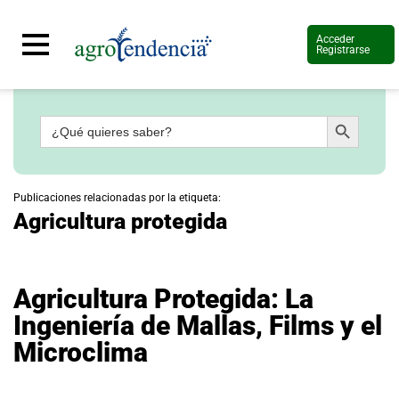
Acceder
Registrarse
Botón de búsqueda
Buscar:
Señal
en
vivo
Conoce
Publicaciones relacionadas por la etiqueta:
más
Agricultura protegida
Agrotendencia
TV
Nuestros
Planes
Agricultura Protegida: La
Glosario
Ingeniería de Mallas, Films y el
Agroshow
Microclima
Regístrate
y
suscríbete
Contáctenos