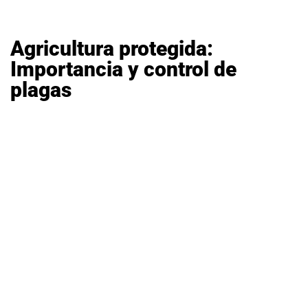
de
Mallas,
Films
Agricultura protegida:
y
el
Importancia y control de
Microclima
plagas