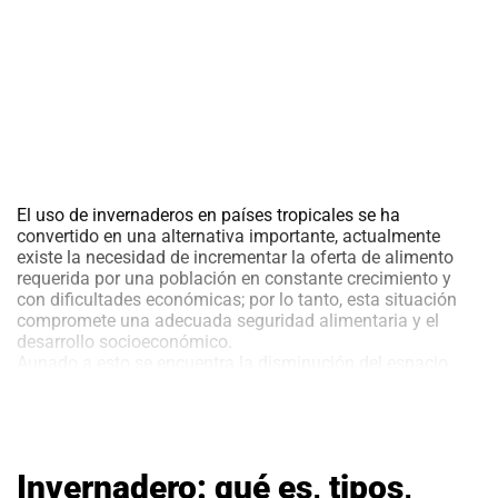
selección del material de siembra, restricciones legales,
seguridad e higiene, control físico y mecánico, control
biológico y control químico.
Los cultivos protegidos o en invernaderos son la
maximización de las condiciones idóneas en la producción
de frutas y hortalizas, característica que facilita realizar el
Manejo Integrado de Plagas de forma calibrada,
consecuente y exitosa.
El uso de invernaderos en países tropicales se ha
convertido en una alternativa importante, actualmente
existe la necesidad de incrementar la oferta de alimento
requerida por una población en constante crecimiento y
con dificultades económicas; por lo tanto, esta situación
compromete una adecuada seguridad alimentaria y el
desarrollo socioeconómico.
Aunado a esto se encuentra la disminución del espacio
para la agricultura, escasez de agua, contaminación
ambiental, cambios climáticos; así como la necesidad de
romper paradigmas y pasar de monocultivos a sistemas
integrales.
Invernadero: qué es, tipos,