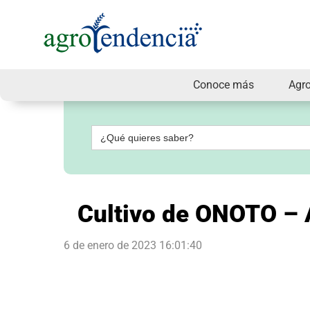
Conoce más
Agr
Señal
en
vivo
Buscar:
Conoce
más
Agrotendencia
TV
Cultivo de ONOTO – 
Nuestros
Planes
Glosario
6 de enero de 2023 16:01:40
Agroshow
Regístrate
y
suscríbete
Contáctenos