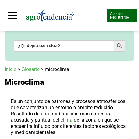
Acceder
Registrarse
Botón de búsqueda
Buscar:
Señal
en
vivo
Conoce
Inicio
>
Glosario
>
microclima
más
Microclima
Agrotendencia
TV
Nuestros
Planes
Es un conjunto de patrones y procesos atmosféricos
Glosario
que caracterizan un entorno o ámbito reducido.
Resultado de una modificación más o menos
Agroshow
acusada y puntual del
clima
de la zona en que se
encuentra influido por diferentes factores ecológicos
Regístrate
y
y medioambientales.
suscríbete
Contáctenos