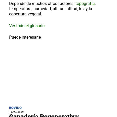
al
Depende de muchos otros factores:
topografía
,
boletín
temperatura, humedad, altitud-latitud, luz y la
cobertura vegetal.
Acuicultura
Agricultura
Ver todo el glosario
de
precisión
Apicultura
Puede interesarle
Avicultura
Cultivos
Ganadería
Hidroponía
Pastos
y
Forrajes
Ovinos
y
caprinos
Porcino
Post-
Cosecha
BOVINO
16/07/2026
Ganadería Regenerativa: