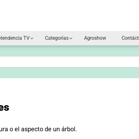
otendencia TV
Categorías
Agroshow
Contác
es
ura o el aspecto de un árbol.