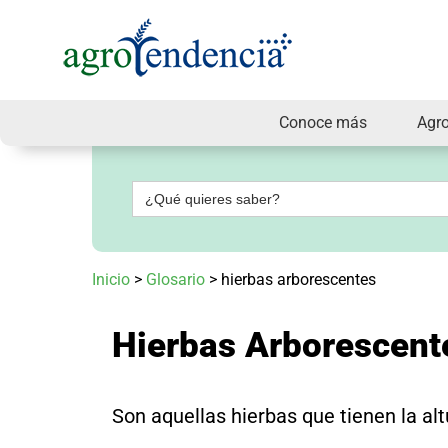
Conoce más
Agr
Señal
en
vivo
Buscar:
Conoce
más
Agrotendencia
Inicio
>
Glosario
>
hierbas arborescentes
TV
Nuestros
Planes
Hierbas Arborescent
Glosario
Agroshow
Regístrate
Son aquellas hierbas que tienen la alt
y
suscríbete
Contáctenos