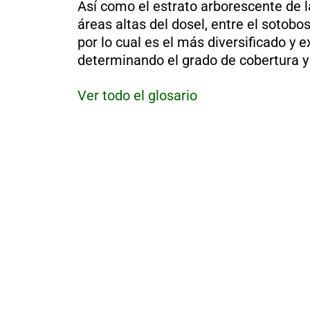
Así como el estrato arborescente de 
al
boletín
áreas altas del dosel, entre el sotob
Acuicultura
por lo cual es el más diversificado y 
determinando el grado de cobertura y
Agricultura
de
precisión
Apicultura
Ver todo el glosario
Avicultura
Cultivos
Ganadería
Hidroponía
Pastos
y
Forrajes
Ovinos
y
caprinos
Porcino
Post-
Cosecha