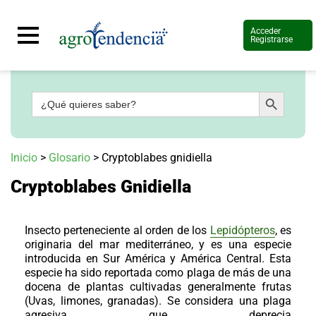
Acceder
Registrarse
Botón de búsqueda
Buscar:
Señal
en
vivo
Conoce
Inicio
>
Glosario
>
Cryptoblabes gnidiella
más
Cryptoblabes Gnidiella
Agrotendencia
TV
Nuestros
Planes
Insecto perteneciente al orden de los
Lepidópteros
, es
Glosario
originaria del mar mediterráneo, y es una especie
introducida en Sur América y América Central. Esta
Agroshow
especie ha sido reportada como plaga de más de una
docena de plantas cultivadas generalmente frutas
Regístrate
y
(Uvas, limones, granadas). Se considera una plaga
suscríbete
Contáctenos
agresiva que deprecia