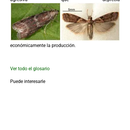
al
boletín
Acuicultura
Agricultura
de
precisión
Apicultura
Avicultura
económicamente la producción.
Cultivos
Ganadería
Ver todo el glosario
Hidroponía
Puede interesarle
Pastos
y
Forrajes
Ovinos
y
caprinos
Porcino
Post-
Cosecha