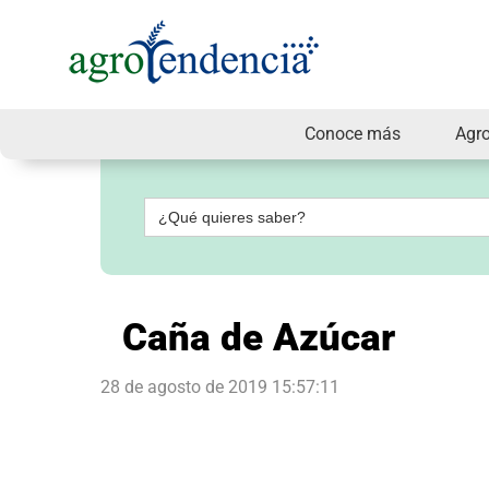
Conoce más
Agr
Señal
en
vivo
Buscar:
Conoce
más
Agrotendencia
TV
Caña de Azúcar
Nuestros
Planes
Glosario
28 de agosto de 2019 15:57:11
Agroshow
Regístrate
y
suscríbete
Contáctenos