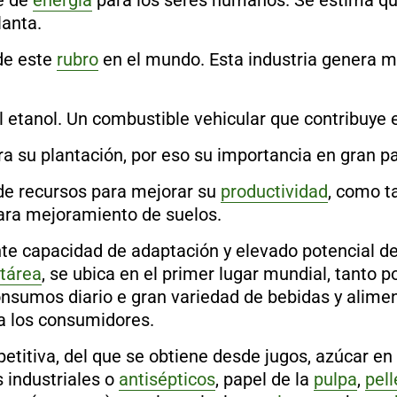
e de
energía
para los seres humanos. Se estima que
lanta.
 de este
rubro
en el mundo. Esta industria genera 
el etanol. Un combustible vehicular que contribuye 
ra su plantación, por eso su importancia en gran p
de recursos para mejorar su
productividad
, como t
ara mejoramiento de suelos.
nte capacidad de adaptación y elevado potencial d
tárea
, se ubica en el primer lugar mundial, tanto 
onsumos diario e gran variedad de bebidas y alime
ra los consumidores.
titiva, del que se obtiene desde jugos, azúcar en p
s industriales o
antisépticos
, papel de la
pulpa
,
pell