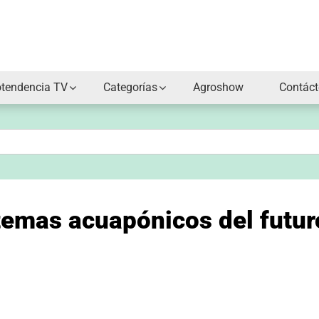
otendencia TV
Categorías
Agroshow
Contác
temas acuapónicos del futur