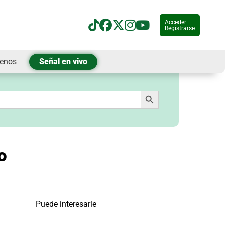
Acceder
Registrarse
tenos
Señal en vivo
Botón de búsqueda
o
Puede interesarle