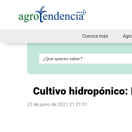
Conoce más
Agr
Señal
en
vivo
Buscar:
Conoce
más
Agrotendencia
TV
Cultivo hidropónico:
Nuestros
Planes
Glosario
22 de junio de 2021 21:31:51
Agroshow
Regístrate
y
suscríbete
Contáctenos