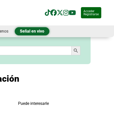
Acceder
Registrarse
tenos
Señal en vivo
Botón de búsqueda
ación
Puede interesarle