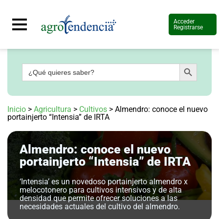
Acceder
Registrarse
Botón de búsqueda
Buscar:
Señal
en
vivo
Conoce
Inicio
>
Agricultura
>
Cultivos
>
Almendro: conoce el nuevo
más
portainjerto “Intensia” de IRTA
Agrotendencia
TV
Almendro: conoce el nuevo
Nuestros
Planes
portainjerto “Intensia” de IRTA
Glosario
‘Intensia’ es un novedoso portainjerto almendro x
Agroshow
melocotonero para cultivos intensivos y de alta
densidad que permite ofrecer soluciones a las
Regístrate
necesidades actuales del cultivo del almendro.
y
suscríbete
Contáctenos