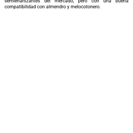
semienanizantes del mercado, pero con una buena
compatibilidad con
almendro
y melocotonero.