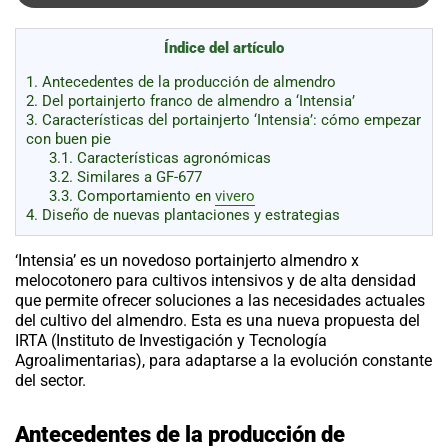
al
boletín
Índice del artículo
Acuicultura
1.
Antecedentes de la producción de almendro
Agricultura
2.
Del portainjerto franco de almendro a ‘Intensia’
de
precisión
3.
Características del portainjerto ‘Intensia’: cómo empezar
Apicultura
con buen pie
Avicultura
3.1.
Características agronómicas
3.2.
Similares a GF-677
Cultivos
3.3.
Comportamiento en
vivero
4.
Diseño de nuevas plantaciones y estrategias
Ganadería
Hidroponía
‘Intensia’ es un novedoso
portainjerto almendro
x
melocotonero para cultivos intensivos y de alta densidad
Pastos
que permite ofrecer soluciones a las necesidades actuales
y
del cultivo del almendro. Esta es una nueva propuesta del
Forrajes
Ovinos
IRTA (Instituto de Investigación y Tecnología
y
caprinos
Porcino
Agroalimentarias), para adaptarse a la evolución constante
del sector.
Post-
Cosecha
Antecedentes
de la producción de