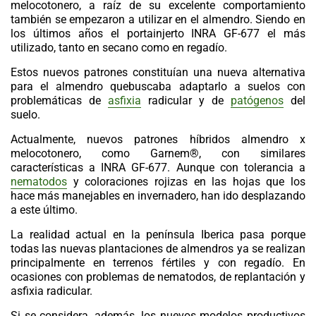
melocotonero, a raíz de su excelente comportamiento
también se empezaron a utilizar en el
almendro
. Siendo en
los últimos años el portainjerto INRA GF-677 el más
utilizado, tanto en secano como en regadío.
Estos nuevos patrones constituían una nueva alternativa
para el
almendro
quebuscaba adaptarlo a suelos con
problemáticas de
asfixia
radicular y de
patógenos
del
suelo.
Actualmente, nuevos patrones
híbridos almendro x
melocotonero
, como Garnem®, con similares
características a INRA GF-677. Aunque con tolerancia a
nematodos
y coloraciones rojizas en las hojas que los
hace más manejables en invernadero, han ido desplazando
a este último.
La realidad actual en la península Iberica pasa porque
todas las nuevas
plantaciones de almendros
ya se realizan
principalmente en terrenos fértiles y con regadío. En
ocasiones con problemas de nematodos, de replantación y
asfixia radicular.
Si se considera, además, los nuevos modelos productivos