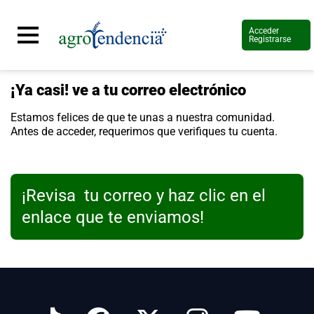
Acceder
Registrarse
¡Ya casi! ve a tu correo electrónico
Señal
en
Estamos felices de que te unas a nuestra comunidad.
vivo
Antes de acceder, requerimos que verifiques tu cuenta.
Conoce
más
Agrotendencia
¡Revisa tu correo y haz clic en el
TV
Nuestros
enlace que te enviamos!
Planes
Glosario
Agroshow
Regístrate
y
suscríbete
Contáctenos