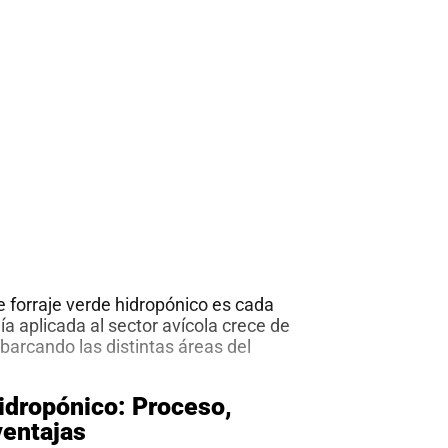
de forraje verde hidropónico es cada
ía aplicada al sector avícola crece de
barcando las distintas áreas del
lucran las especies avícolas, así la
 y alimentación tienen una atención
hidropónico: Proceso,
áreas responsables del mayor
ventajas