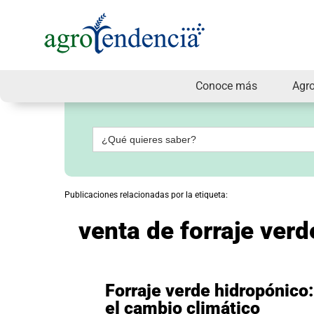
Conoce más
Agr
Señal
en
vivo
Buscar:
Conoce
más
Agrotendencia
Publicaciones relacionadas por la etiqueta:
TV
Nuestros
venta de forraje ver
Planes
Glosario
Agroshow
Regístrate
Forraje verde hidropónico:
y
el cambio climático
suscríbete
Contáctenos