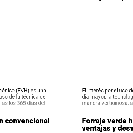
pónico (FVH) es una
El interés por el uso 
 uso de la técnica de
día mayor, la tecnolog
as los 365 días del
manera vertiginosa, a
 Por tal razón,
conocimiento que invo
 ante los efectos
genética, la nutrición
ón convencional
Forraje verde 
enómenos
especial por ser las 
ventajas y des
progreso del sector.