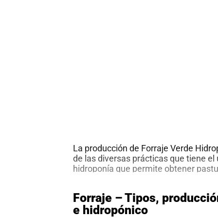
al
boletín
Acuicultura
Agricultura
de
precisión
Apicultura
Avicultura
Cultivos
Ganadería
Hidroponía
Pastos
La producción de Forraje Verde Hidro
y
Forrajes
de las diversas prácticas que tiene el
Ovinos
y
hidroponía que permite obtener pastur
caprinos
Porcino
año en cualquier localidad geográfica.
representa una alternativa importante
Post-
Forraje – Tipos, producci
generados a nivel mundial por los f
Cosecha
e hidropónico
climatológicos en años recientes.