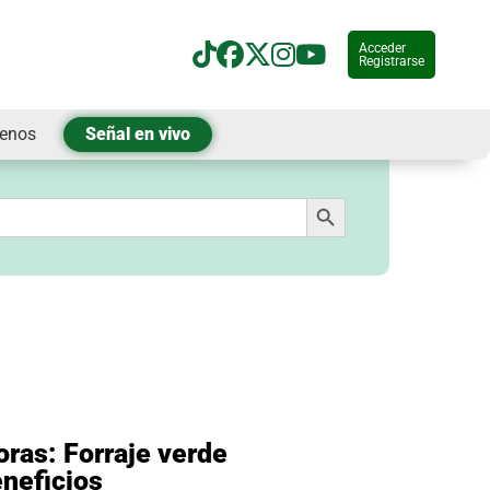
Acceder
Registrarse
tenos
Señal en vivo
Botón de búsqueda
oras: Forraje verde
eneficios