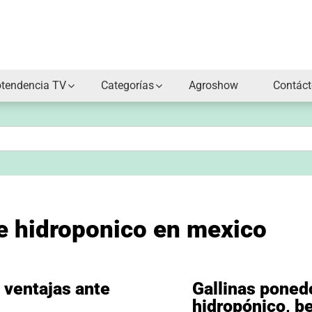
otendencia TV
Categorías
Agroshow
Contác
de hidroponico en mexico
 ventajas ante
Gallinas poned
hidropónico, b