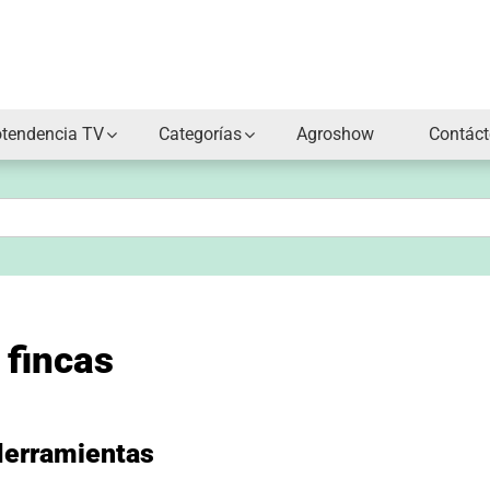
otendencia TV
Categorías
Agroshow
Contác
 fincas
Herramientas