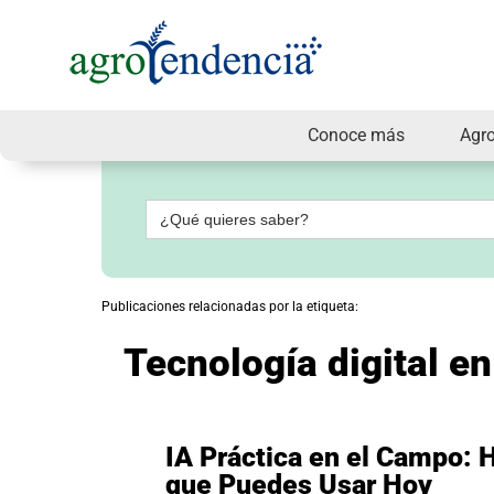
Conoce más
Agr
Señal
en
vivo
Buscar:
Conoce
más
Agrotendencia
Publicaciones relacionadas por la etiqueta:
TV
Nuestros
Tecnología digital en
Planes
Glosario
Agroshow
Regístrate
IA Práctica en el Campo: 
y
que Puedes Usar Hoy
suscríbete
Contáctenos