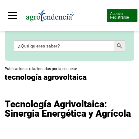
Acceder
Registrarse
Botón de búsqueda
Buscar:
Señal
en
vivo
Conoce
Publicaciones relacionadas por la etiqueta:
más
tecnología agrovoltaica
Agrotendencia
TV
Nuestros
Planes
Tecnología Agrivoltaica:
Glosario
Sinergia Energética y Agrícola
Agroshow
Regístrate
y
suscríbete
Contáctenos