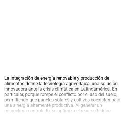
al
boletín
Acuicultura
Agricultura
de
precisión
Apicultura
Avicultura
Cultivos
Ganadería
Hidroponía
La integración de energía renovable y producción de
Pastos
alimentos define la tecnología agrivoltaica, una solución
y
innovadora ante la crisis climática en Latinoamérica. En
Forrajes
Ovinos
particular, porque rompe el conflicto por el uso del suelo,
y
permitiendo que paneles solares y cultivos coexistan bajo
caprinos
Porcino
una sinergia altamente productiva. Al generar un
Tecnol
microclima controlado, se optimiza el recurso hídrico
…
Post-
Agrivo
Cosecha
Sinerg
Energé