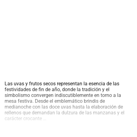
al
boletín
Acuicultura
Agricultura
de
precisión
Apicultura
Avicultura
Cultivos
Ganadería
Hidroponía
Las uvas y frutos secos representan la esencia de las
Pastos
festividades de fin de año, donde la tradición y el
y
simbolismo convergen indiscutiblemente en torno a la
Forrajes
Ovinos
mesa festiva. Desde el emblemático brindis de
y
medianoche con las doce uvas hasta la elaboración de
caprinos
Porcino
rellenos que demandan la dulzura de las manzanas y el
Cosecha
carácter crocante
…
Post-
Navideña:
Cosecha
Uvas,
Manzanas