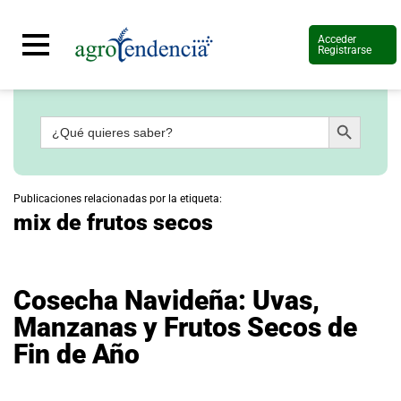
Acceder
Registrarse
Botón de búsqueda
Buscar:
Señal
en
vivo
Conoce
Publicaciones relacionadas por la etiqueta:
más
mix de frutos secos
Agrotendencia
TV
Nuestros
Planes
Cosecha Navideña: Uvas,
Glosario
Manzanas y Frutos Secos de
Agroshow
Fin de Año
Regístrate
y
suscríbete
Contáctenos