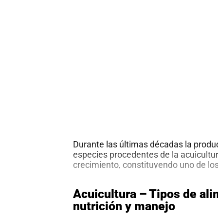
Durante las últimas décadas la produ
especies procedentes de la acuicultur
crecimiento, constituyendo uno de lo
importantes para la seguridad aliment
Este crecimiento viene dado principal
Acuicultura – Tipos de al
de especies alimentadas como peces 
nutrición y manejo
tanto se genera una importante cant
son liberados en el cuerpo de agua d