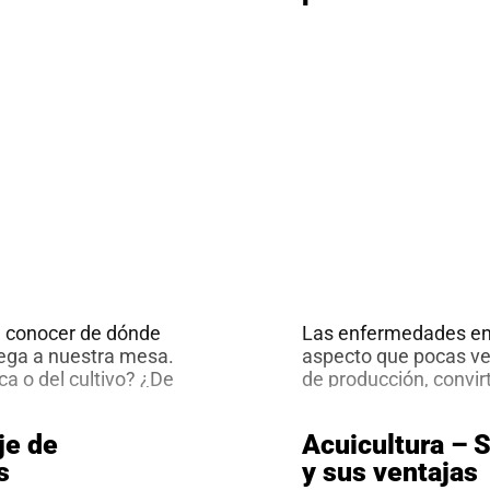
a conocer de dónde
Las enfermedades en 
lega a nuestra mesa.
aspecto que pocas ve
a o del cultivo? ¿De
de producción, convir
ue por lo general
retos a resolver para e
anos y lugares,
De manera que la mor
je de
Acuicultura – 
Sistema
, hasta quienes
…
ocasionada por agent
s
y sus ventajas
de
económico y social qu