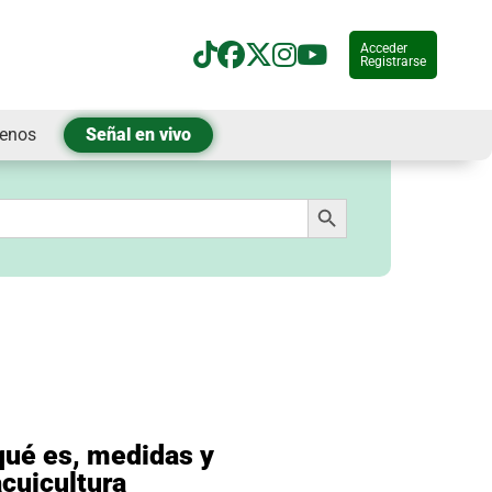
Acceder
Registrarse
tenos
Señal en vivo
Botón de búsqueda
qué es, medidas y
acuicultura