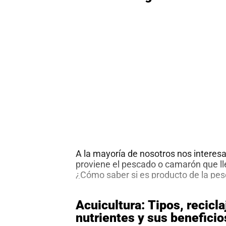
al
boletín
Acuicultura
Agricultura
de
precisión
Apicultura
Avicultura
Cultivos
Ganadería
Hidroponía
Pastos
A la mayoría de nosotros nos interes
y
Forrajes
proviene el pescado o camarón que l
Ovinos
y
¿Cómo saber si es producto de la pesc
caprinos
Porcino
qué país provino? Debemos recordar q
estos productos pasan por muchas m
Post-
Acuicultura: Tipos, recicla
desde los pescadores, transportistas
Cosecha
nutrientes y sus beneficio