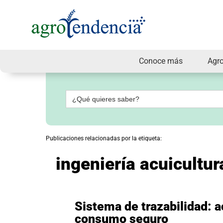
Conoce más
Agr
Señal
en
vivo
Buscar:
Conoce
más
Agrotendencia
Publicaciones relacionadas por la etiqueta:
TV
Nuestros
ingeniería acuicultur
Planes
Glosario
Agroshow
Regístrate
Sistema de trazabilidad: a
y
consumo seguro
suscríbete
Contáctenos