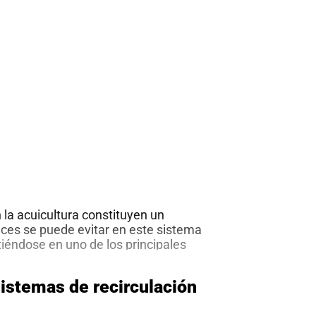
la acuicultura constituyen un
ces se puede evitar en este sistema
tiéndose en uno de los principales
l desarrollo de la industria.
talidad de los organismos en cultivo
Sistemas de recirculación
es patógenos; así como el impacto
e esto representa, obliga a buscar