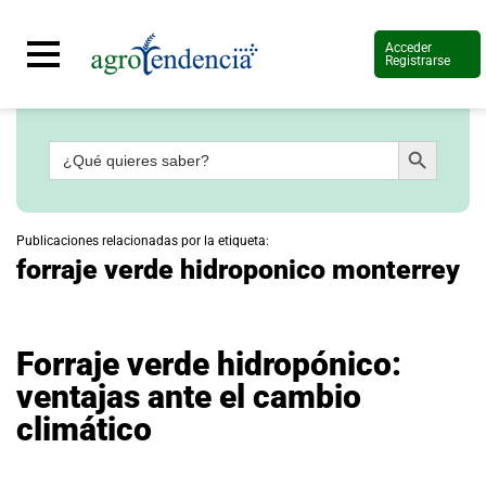
Acceder
Registrarse
Botón de búsqueda
Buscar:
Señal
en
vivo
Conoce
Publicaciones relacionadas por la etiqueta:
más
forraje verde hidroponico monterrey
Agrotendencia
TV
Nuestros
Planes
Forraje verde hidropónico:
Glosario
ventajas ante el cambio
Agroshow
climático
Regístrate
y
suscríbete
Contáctenos