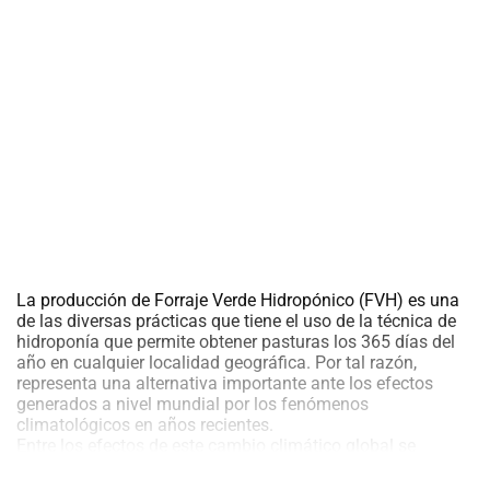
al
boletín
Acuicultura
Agricultura
de
precisión
Apicultura
Avicultura
Cultivos
Ganadería
Hidroponía
La producción de Forraje Verde Hidropónico (FVH) es una
Pastos
de las diversas prácticas que tiene el uso de la técnica de
y
hidroponía que permite obtener pasturas los 365 días del
Forrajes
Ovinos
año en cualquier localidad geográfica. Por tal razón,
y
representa una alternativa importante ante los efectos
caprinos
Porcino
generados a nivel mundial por los fenómenos
climatológicos en años recientes.
Post-
Entre los efectos de este cambio climático global se
Cosecha
encuentra el incremento en la variabilidad de las lluvias, la
erosión del suelo, fallo en el balance hídrico; además de la