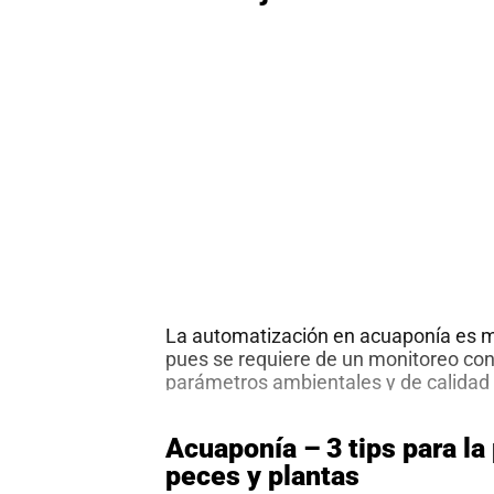
al
boletín
Acuicultura
Agricultura
de
precisión
Apicultura
Avicultura
Cultivos
Ganadería
Hidroponía
Pastos
La automatización en acuaponía es
y
Forrajes
pues se requiere de un monitoreo con
Ovinos
y
parámetros ambientales y de calidad d
caprinos
Porcino
mantener un balance entre peces, bac
En efecto, una falla en el sistema pue
Post-
Acuaponía – 3 tips para la
consecuencias fatales en cuestión de 
Cosecha
peces y plantas
deben tomar medidas en tiempo real p