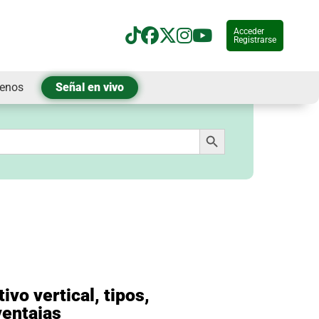
Acceder
Registrarse
tenos
Señal en vivo
Botón de búsqueda
ivo vertical, tipos,
ventajas