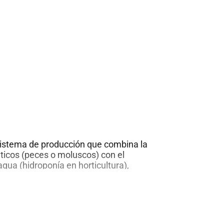
deficiencias de uno son muchas veces
tro.
sistema de producción que combina la
ticos (peces o moluscos) con el
agua (hidroponía en horticultura),
ción continua de agua y nutrientes a
sistemas.
horra espacio, agua y energía.
reducción o eliminación total de los
 en él, prácticamente todo se