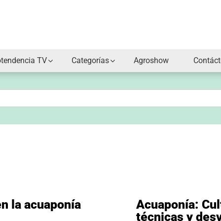
otendencia TV
Categorías
Agroshow
Contác
n la acuaponía
Acuaponía: Cult
técnicas y des