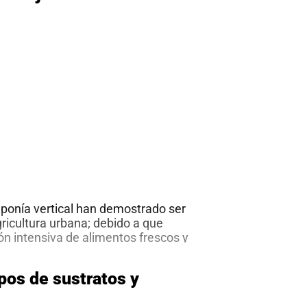
ponía vertical han demostrado ser
gricultura urbana; debido a que
n intensiva de alimentos frescos y
spacios reducidos.
ría de los centros urbanos demandan
pos de sustratos y
ativas de cultivo dadas las
o para la práctica agrícola; con el fin