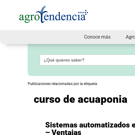
Conoce más
Agr
Señal
en
vivo
Buscar:
Conoce
más
Agrotendencia
Publicaciones relacionadas por la etiqueta:
TV
Nuestros
curso de acuaponia
Planes
Glosario
Agroshow
Regístrate
Sistemas automatizados e
y
– Ventajas
suscríbete
Contáctenos