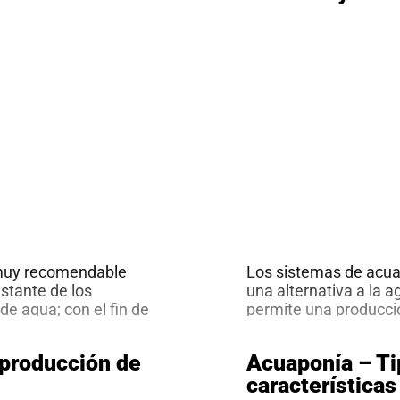
 muy recomendable
Los sistemas de acua
stante de los
una alternativa a la a
e agua; con el fin de
permite una producció
terias y plantas.
de alta calidad, en e
de traer
Actualmente la mayo
 producción de
Acuaponía – Ti
horas; por lo que se
la búsqueda de altern
características
ara estabilizar el
limitaciones de espaci