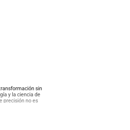
transformación sin
ía y la ciencia de
de precisión no es
erramienta definitiva
 la incertidumbre del
istema de alta