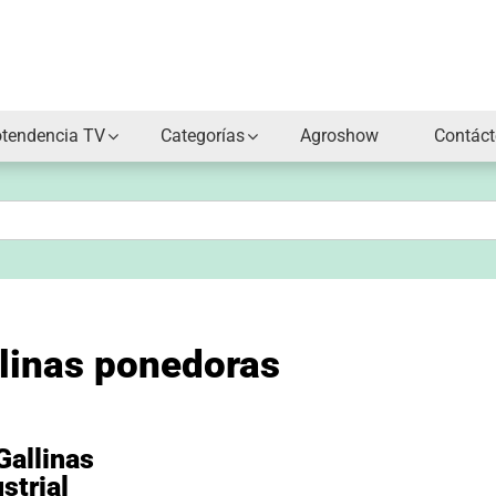
otendencia TV
Categorías
Agroshow
Contác
llinas ponedoras
Gallinas
strial