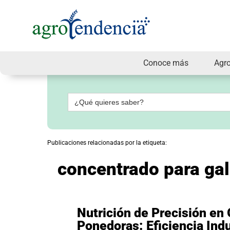
Conoce más
Agr
Señal
en
vivo
Buscar:
Conoce
más
Agrotendencia
Publicaciones relacionadas por la etiqueta:
TV
Nuestros
concentrado para ga
Planes
Glosario
Agroshow
Regístrate
Nutrición de Precisión en 
y
Ponedoras: Eficiencia Indu
suscríbete
Contáctenos