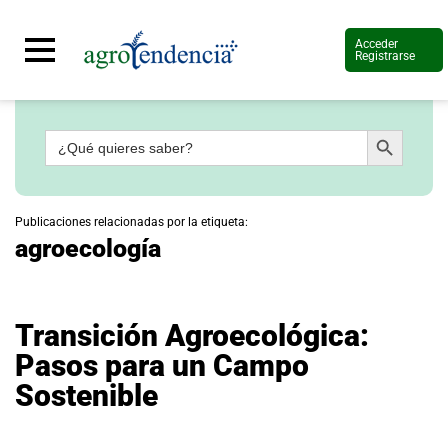
Acceder
Registrarse
Botón de búsqueda
Buscar:
Señal
en
vivo
Conoce
Publicaciones relacionadas por la etiqueta:
más
agroecología
Agrotendencia
TV
Nuestros
Planes
Transición Agroecológica:
Glosario
Pasos para un Campo
Agroshow
Sostenible
Regístrate
y
suscríbete
Contáctenos