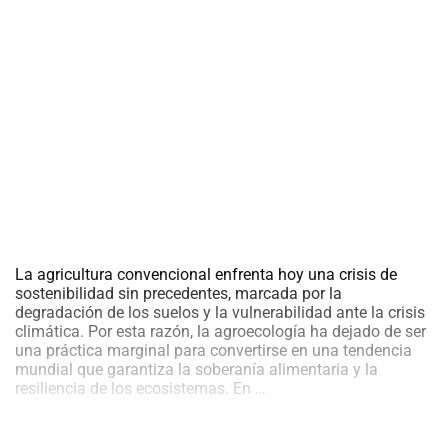
al
boletín
Acuicultura
Agricultura
de
precisión
Apicultura
Avicultura
Cultivos
Ganadería
Hidroponía
La agricultura convencional enfrenta hoy una crisis de
Pastos
sostenibilidad sin precedentes, marcada por la
y
degradación de los suelos y la vulnerabilidad ante la crisis
Forrajes
Ovinos
climática. Por esta razón, la agroecología ha dejado de ser
y
una práctica marginal para convertirse en una tendencia
caprinos
Porcino
mundial que garantiza la soberanía alimentaria y la
Transición
resiliencia de los ecosistemas. En
…
Post-
Agroecológica:
Cosecha
Pasos
para